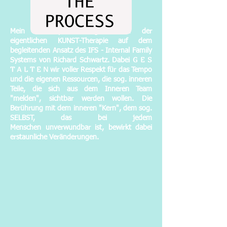
Mein Schwerpunkt liegt neben der
eigentlichen KUNST-Therapie auf dem
begleitenden
Ansatz des IFS - Internal Family
G E S
Systems von Richard Schwartz. Dabei
T A L T E N
wir voller Respekt für das Tempo
und die eigenen Ressourc
en,
die
sog. inneren
Teile, die sich aus dem Inneren Team
"melden", sichtbar werd
en wollen. Die
Berührung mit dem
inneren "Kern", dem sog.
SELBST, das
bei jedem
Menschen
unverwundbar ist, bewirkt dabei
erstaunliche Veränderungen.