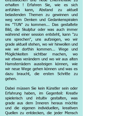
einzutauchen und neue Erkenntnisse zu
erhalten ! Erfahren Sie, wie es s
i
ch
anfühlen kann, Abstand zu aktuell
belastenden Themen zu gewinnen
und
weg vom Denken und Gedankenspiralen
ins "TUN" zu kommen... Das gestaltete
Bild, d
ie Skulptur oder was auch immer
während einer session entsteht, kann "z
u
uns sprechen", uns
aufzeigen
, wo wir
grade ak
t
uell stehen, wo wir hinwoll
en und
wie wir dorthin kommen.
..
Wege und
Möglichkeiten sichtbar machen,
wo
wir
etwas verändern
und wo
wir
aus
alten
Hamsterrädern aussteigen können,
wie
wir
neue Wege gehen k
önnen und
was es
dazu braucht, die ersten Schritte zu
gehen.
Dabei müssen Sie kein Künstler sein oder
Erfahrung haben, im Gegenteil: Kreativ
spieler
isch und intuitiv gestalten, was
grade aus dem Inneren heraus möchte
und die eigenen individuellen, kreativen
Quellen zu entdecken, die jeder Mensch